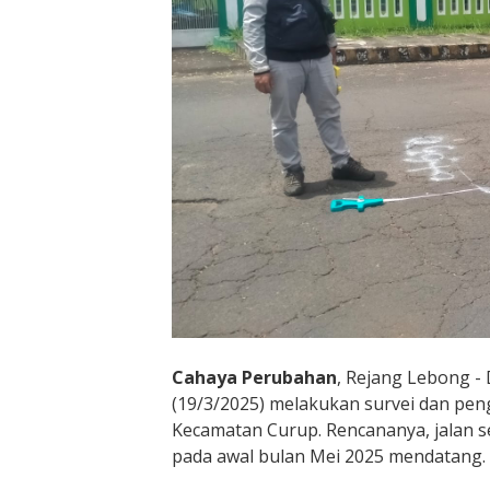
e
k
o
w
a
t
i
S
e
p
a
n
j
a
n
g
Cahaya Perubahan
, Rejang Lebong -
1
(19/3/2025) melakukan survei dan pe
,
Kecamatan Curup. Rencananya, jalan s
5
pada awal bulan Mei 2025 mendatang.
K