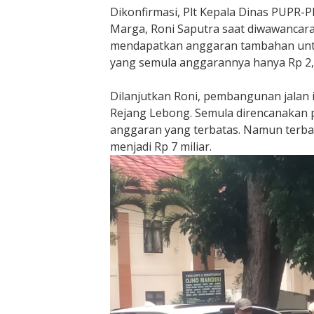
i
Dikonfirmasi, Plt Kepala Dinas PUPR-P
l
Marga, Roni Saputra saat diwawancara
o
mendapatkan anggaran tambahan unt
m
yang semula anggarannya hanya Rp 2,5 
e
t
e
Dilanjutkan Roni, pembangunan jalan
r
Rejang Lebong. Semula direncanakan p
anggaran yang terbatas. Namun terba
menjadi Rp 7 miliar.