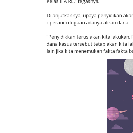
Kelas II A RL," tegasnya.
T
e
Dilanjutkannya, upaya penyidikan ak
r
operandi dugaan adanya aliran dana.
s
a
"Penyidikkan terus akan kita lakukan.
n
dana kasus tersebut tetap akan kita 
g
k
lain jika kita menemukan fakta fakta ba
a