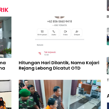
RIK
B
ima
Hitungan Hari Dilantik, Nama Kajari
ana
Rejang Lebong Dicatut OTD
T