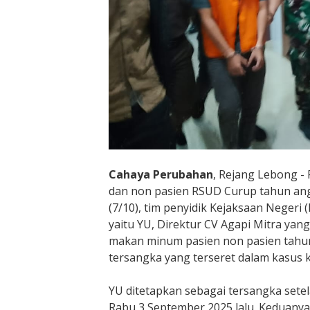
L
e
b
o
n
g
T
e
t
a
p
Cahaya Perubahan
, Rejang Lebong -
k
a
dan non pasien RSUD Curup tahun angg
n
(7/10), tim penyidik Kejaksaan Negeri
D
yaitu YU, Direktur CV Agapi Mitra y
i
makan minum pasien non pasien tahun
r
tersangka yang terseret dalam kasus k
e
k
YU ditetapkan sebagai tersangka sete
t
Rabu 3 September 2025 lalu. Keduanya