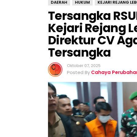
DAERAH
HUKUM
KEJARI REJANG LE
r
Tersangka RSU
t
a
Kejari Rejang 
m
b
Direktur CV Ag
a
h
Tersangka
,
K
Oktober 07, 2025
e
Posted By
Cahaya Perubaha
j
a
r
i
R
e
j
a
n
g