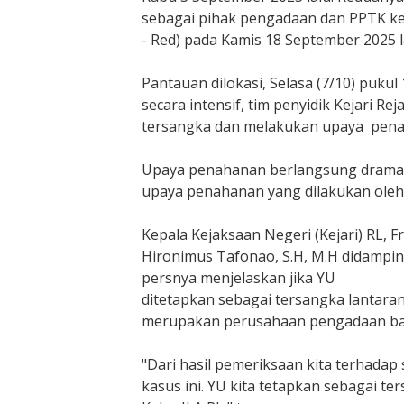
u
sebagai pihak pengadaan dan PPTK ke
r
- Red) pada Kamis 18 September 2025 l
C
V
A
Pantauan dilokasi, Selasa (7/10) puku
g
secara intensif, tim penyidik Kejari 
a
tersangka dan melakukan upaya penaha
p
i
Upaya penahanan berlangsung dramati
M
upaya penahanan yang dilakukan oleh 
i
t
Kepala Kejaksaan Negeri (Kejari) RL, F
r
Hironimus Tafonao, S.H, M.H didampin
a
persnya menjelaskan jika YU
S
ditetapkan sebagai tersangka lantaran
e
b
merupakan perusahaan pengadaan bah
a
g
"Dari hasil pemeriksaan kita terhadap s
a
kasus ini. YU kita tetapkan sebagai t
i