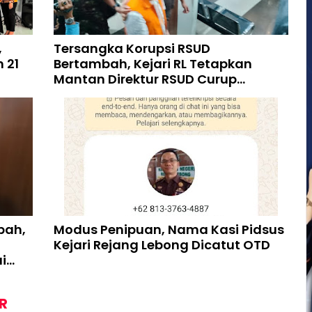
,
Tersangka Korupsi RSUD
 21
Bertambah, Kejari RL Tetapkan
Mantan Direktur RSUD Curup
Sebagai Tersangka
bah,
Modus Penipuan, Nama Kasi Pidsus
Kejari Rejang Lebong Dicatut OTD
i
R