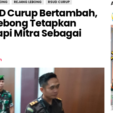
BONG
REJANG LEBONG
RSUD CURUP
D Curup Bertambah,
Lebong Tetapkan
api Mitra Sebagai
n