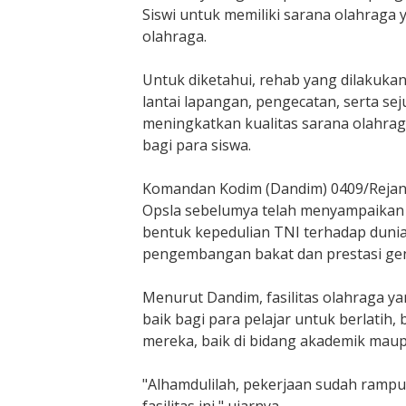
Siswi untuk memiliki sarana olahraga 
a
n
olahraga.
T
e
Untuk diketahui, rehab yang dilakuk
r
lantai lapangan, pengecatan, serta s
h
meningkatkan kualitas sarana olahraga 
a
bagi para siswa.
d
a
Komandan Kodim (Dandim) 0409/Rejang 
p
Opsla sebelumya telah menyampaikan 
P
bentuk kepedulian TNI terhadap duni
e
pengembangan bakat dan prestasi ge
n
d
i
Menurut Dandim, fasilitas olahraga y
d
baik bagi para pelajar untuk berlat
i
mereka, baik di bidang akademik mau
k
a
"Alhamdulilah, pekerjaan sudah ramp
n