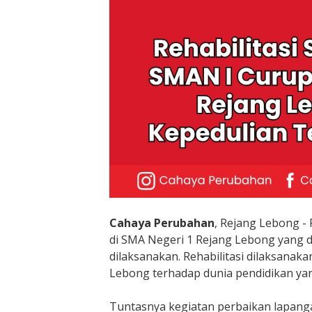
e
b
o
n
g
W
u
j
u
d
k
a
n
K
e
Cahaya Perubahan
, Rejang Lebong -
p
di SMA Negeri 1 Rejang Lebong yang 
e
dilaksanakan. Rehabilitasi dilaksana
d
Lebong terhadap dunia pendidikan yang
u
l
Tuntasnya kegiatan perbaikan lapang
i