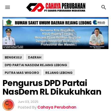
P
e
n
g
u
r
u
s
D
P
BENGKULU
DAERAH
D
P
DPD PARTAI NASDEM REJANG LEBONG
a
PUTRA MAS WIGORO
REJANG LEBONG
r
Pengurus DPD Partai
t
a
NasDem RL Dikukuhkan
i
N
Juni 03, 2025
a
Posted By
Cahaya Perubahan
s