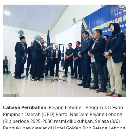
D
e
m
R
L
D
i
k
u
k
u
h
k
a
n
Cahaya Perubahan
, Rejang Lebong - Pengurus Dewan
Pimpinan Daerah (DPD) Partai NasDem Rejang Lebong
(RL) periode 2025-2030 resmi dikukuhkan, Selasa (3/6).
Pengukuhan digelar di Hotel Golden Rich Rejang Lebong.