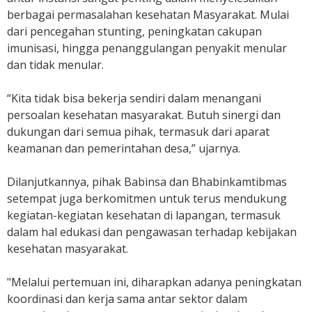
G
berbagai permasalahan kesehatan Masyarakat. Mulai
e
dari pencegahan stunting, peningkatan cakupan
l
imunisasi, hingga penanggulangan penyakit menular
a
dan tidak menular.
r
L
“Kita tidak bisa bekerja sendiri dalam menangani
o
persoalan kesehatan masyarakat. Butuh sinergi dan
k
dukungan dari semua pihak, termasuk dari aparat
m
keamanan dan pemerintahan desa,” ujarnya.
i
n
Dilanjutkannya, pihak Babinsa dan Bhabinkamtibmas
setempat juga berkomitmen untuk terus mendukung
kegiatan-kegiatan kesehatan di lapangan, termasuk
dalam hal edukasi dan pengawasan terhadap kebijakan
kesehatan masyarakat.
"Melalui pertemuan ini, diharapkan adanya peningkatan
koordinasi dan kerja sama antar sektor dalam