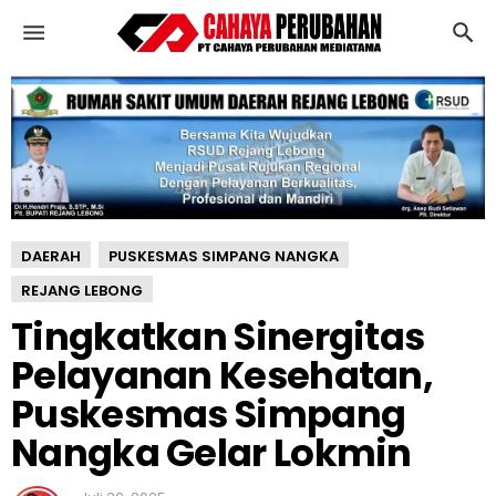
T
i
n
g
k
a
t
k
a
n
DAERAH
PUSKESMAS SIMPANG NANGKA
S
i
REJANG LEBONG
n
Tingkatkan Sinergitas
e
Pelayanan Kesehatan,
r
g
Puskesmas Simpang
i
t
Nangka Gelar Lokmin
a
s