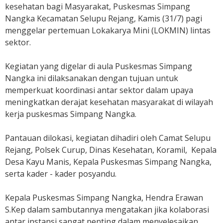
u
kesehatan bagi Masyarakat, Puskesmas Simpang
s
Nangka Kecamatan Selupu Rejang, Kamis (31/7) pagi
k
menggelar pertemuan Lokakarya Mini (LOKMIN) lintas
e
sektor.
s
m
Kegiatan yang digelar di aula Puskesmas Simpang
a
Nangka ini dilaksanakan dengan tujuan untuk
s
memperkuat koordinasi antar sektor dalam upaya
S
i
meningkatkan derajat kesehatan masyarakat di wilayah
m
kerja puskesmas Simpang Nangka.
p
a
Pantauan dilokasi, kegiatan dihadiri oleh Camat Selupu
n
Rejang, Polsek Curup, Dinas Kesehatan, Koramil, Kepala
g
Desa Kayu Manis, Kepala Puskesmas Simpang Nangka,
N
serta kader - kader posyandu.
a
n
Kepala Puskesmas Simpang Nangka, Hendra Erawan
g
S.Kep dalam sambutannya mengatakan jika kolaborasi
k
antar instansi sangat penting dalam menyelesaikan
a