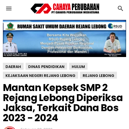
M
a
n
t
a
n
K
e
p
s
DAERAH
DINAS PENDIDIKAN
HULUM
e
k
KEJAKSAAN NEGERI REJANG LEBONG
REJANG LEBONG
S
Mantan Kepsek SMP 2
M
Rejang Lebong Diperiksa
P
2
Jaksa, Terkait Dana Bos
R
e
2023 - 2024
j
a