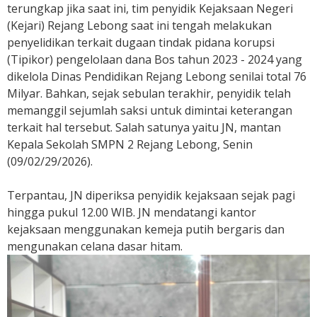
s
terungkap jika saat ini, tim penyidik Kejaksaan Negeri
a
(Kejari) Rejang Lebong saat ini tengah melakukan
,
penyelidikan terkait dugaan tindak pidana korupsi
T
(Tipikor) pengelolaan dana Bos tahun 2023 - 2024 yang
e
dikelola Dinas Pendidikan Rejang Lebong senilai total 76
r
Milyar. Bahkan, sejak sebulan terakhir, penyidik telah
k
memanggil sejumlah saksi untuk dimintai keterangan
a
terkait hal tersebut. Salah satunya yaitu JN, mantan
i
t
Kepala Sekolah SMPN 2 Rejang Lebong, Senin
D
(09/02/29/2026).
a
n
Terpantau, JN diperiksa penyidik kejaksaan sejak pagi
a
hingga pukul 12.00 WIB. JN mendatangi kantor
B
kejaksaan menggunakan kemeja putih bergaris dan
o
mengunakan celana dasar hitam.
s
2
0
2
3