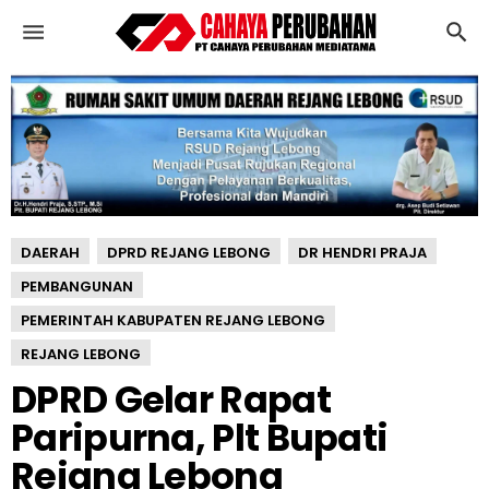
D
P
R
D
G
e
l
a
r
R
DAERAH
DPRD REJANG LEBONG
DR HENDRI PRAJA
a
p
PEMBANGUNAN
a
PEMERINTAH KABUPATEN REJANG LEBONG
t
REJANG LEBONG
P
a
DPRD Gelar Rapat
r
Paripurna, Plt Bupati
i
p
Rejang Lebong
u