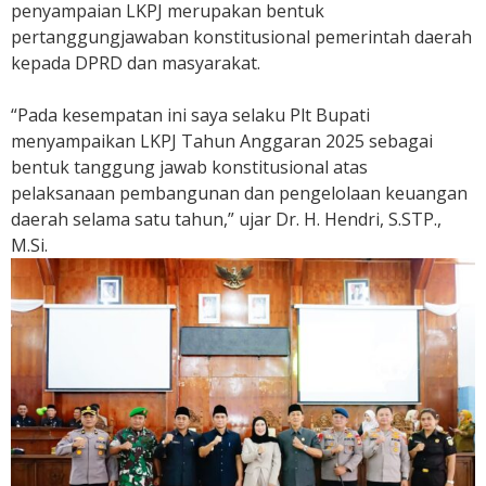
penyampaian LKPJ merupakan bentuk
g
pertanggungjawaban konstitusional pemerintah daerah
a
kepada DPRD dan masyarakat.
n
t
“Pada kesempatan ini saya selaku Plt Bupati
a
menyampaikan LKPJ Tahun Anggaran 2025 sebagai
r
L
bentuk tanggung jawab konstitusional atas
K
pelaksanaan pembangunan dan pengelolaan keuangan
P
daerah selama satu tahun,” ujar Dr. H. Hendri, S.STP.,
J
M.Si.
T
A
2
0
2
5