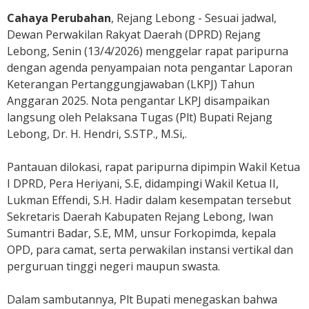
e
Cahaya Perubahan
, Rejang Lebong - Sesuai jadwal,
b
Dewan Perwakilan Rakyat Daerah (DPRD) Rejang
o
n
Lebong, Senin (13/4/2026) menggelar rapat paripurna
g
dengan agenda penyampaian nota pengantar Laporan
S
Keterangan Pertanggungjawaban (LKPJ) Tahun
a
Anggaran 2025. Nota pengantar LKPJ disampaikan
m
langsung oleh Pelaksana Tugas (Plt) Bupati Rejang
p
Lebong, Dr. H. Hendri, S.STP., M.Si,.
a
i
Pantauan dilokasi, rapat paripurna dipimpin Wakil Ketua
k
I DPRD, Pera Heriyani, S.E, didampingi Wakil Ketua II,
a
Lukman Effendi, S.H. Hadir dalam kesempatan tersebut
n
Sekretaris Daerah Kabupaten Rejang Lebong, Iwan
N
o
Sumantri Badar, S.E, MM, unsur Forkopimda, kepala
t
OPD, para camat, serta perwakilan instansi vertikal dan
a
perguruan tinggi negeri maupun swasta.
P
e
Dalam sambutannya, Plt Bupati menegaskan bahwa
n